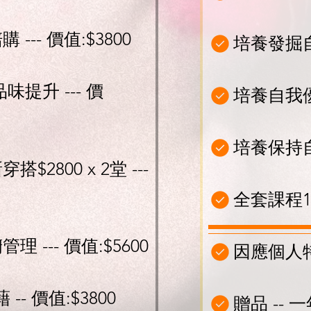
--- 價值:$3800
培養發掘
味提升 --- 價
培養自我
培養保持
$2800 x 2堂 ---
全套課程1
 --- 價值:$5600
因應個人
-- 價值:$3800
贈品 --