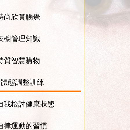
時尚欣賞觸覺
衣櫥管理知識
特質智慧購物
 體態調整訓練
自我檢討健康狀態
自律運動的習慣