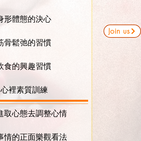
身形體態的決心
Join us
筋骨鬆弛的習慣
飲食的興趣習慣
 心裡素質訓練
進取心態去調整心情
事情的正面樂觀看法