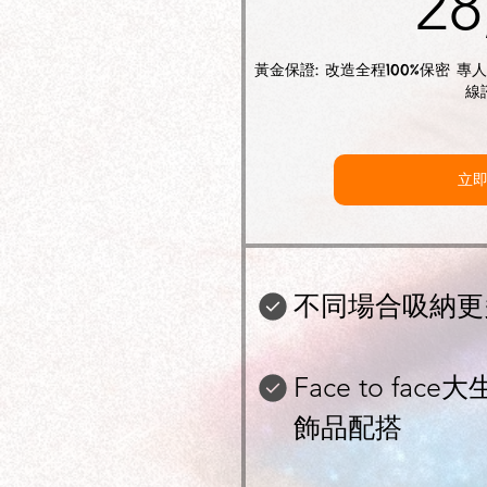
28
黃金保證: 改造全程100%保密 
線
立
不同場合吸納更
Face to fa
飾品配搭