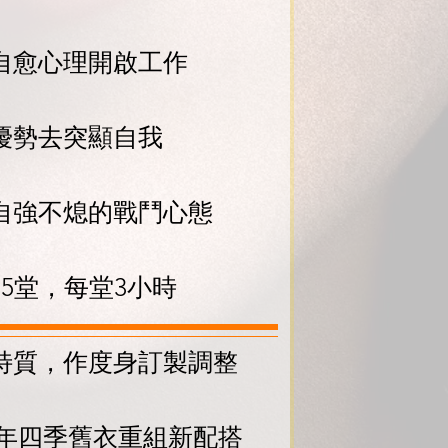
自愈心理開啟工作
優勢去突顯自我
自強不熄的戰鬥心態
5堂，每堂3小時
特質，作度身訂製調整
 一年四季舊衣重組新配搭