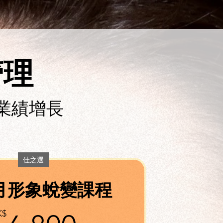
管理
0%業績增長
佳之選
月形象蛻變課程
K$