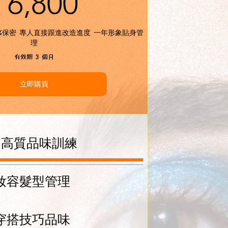
6,800HK$
6,800
0%保密 專人直接跟進改造進度 一年形象貼身管
理
有效期 3 個月
立即購買
 高質品味訓練
妝容髮型管理
穿搭技巧品味