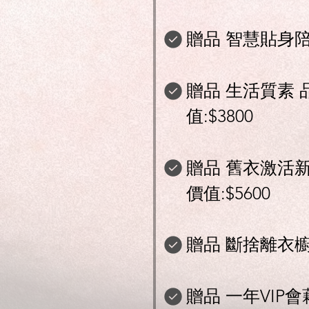
贈品 智慧貼身陪購 
贈品 生活質素 品
值:$3800
贈品 舊衣激活新穿搭
價值:$5600
贈品 斷捨離衣櫥管理
贈品 一年VIP會藉 