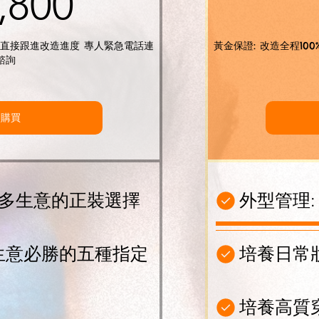
28,800HK$
,800
專人直接跟進改造進度 專人緊急電話連
黃金保證: 改造全程10
諮詢
即購買
多生意的正裝選擇
外型管理:
ce大生意必勝的五種指定
培養日常
培養高質