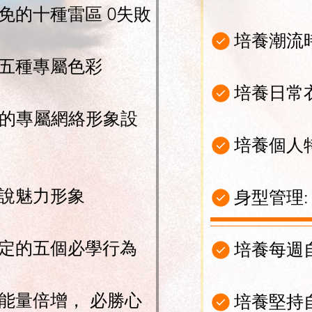
免的十種雷區 0失敗
培養潮流
五種專屬色彩
培養日常
倍的專屬網絡形象設
培養個人
說魅力形象
身型管理:
定的五個必學行為
培養每週
能量倍增， 必勝心
培養堅持