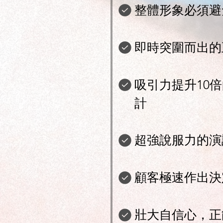
整體形象必須避
即時突圍而出的
吸引力提升10
計
超強說服力的演
顧客極速作出決
壯大自信心，正