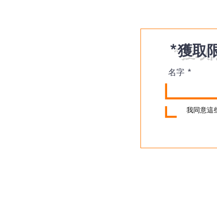
*獲取
名字
我同意這