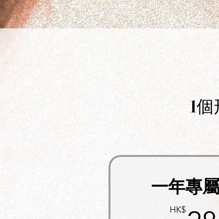
1個
一年專
HK$