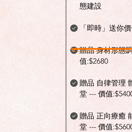
態建設
「即時」送你價值$
贈品 身材形態調整
值:$2680
贈品 自律管理 體態
堂 --- 價值:$540
贈品 正向療癒 能量
堂 --- 價值:$560