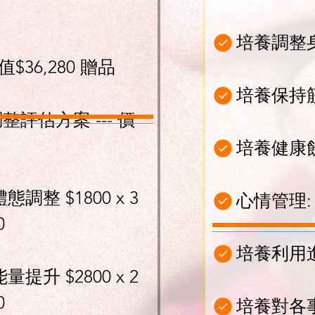
培養調整
36,280 贈品
培養保持
評估方案 --- 價
培養健康
調整 $1800 x 3
心情管理:
0
培養利用
提升 $2800 x 2
0
培養對各