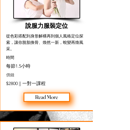
說服力服裝定位
從色彩搭配到身形解構再到個人風格定位探
索，讓你脫胎換骨、煥然一新，蛻變再煥風
采。
​時間
每節1.5小時
價錢
$2800 || 一對一課程
Read More