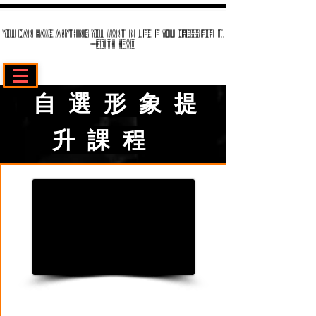
You can have anything you want in life if you dress for it.
—Edith Head
自選形象提
升課程