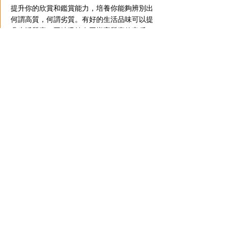
提升你的欣賞和鑑賞能力，培養你能夠辨別出
何謂高質，何謂劣質。有好的生活品味可以提
升生活質素，同時吸納有同樣高質素的客戶
群。
​時間
每節2小時
價錢
$3800 || 一對一課程
Read More