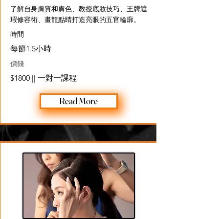
了解自身膚質和膚色、教授底妝技巧、王牌遮
瑕修容術、畫龍點睛打造亮眼的五官輪廓。
​時間
每節1.5小時
價錢
$1800 || 一對一課程
Read More