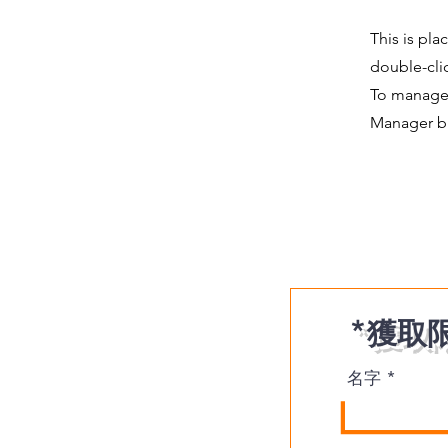
This is pla
double-cli
To manage a
Manager bu
*獲取
名字