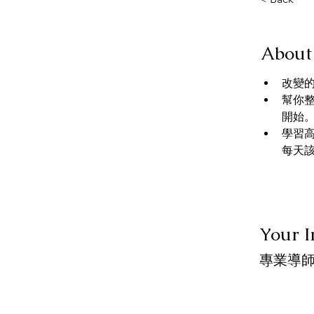
About
改變
幫你
開始
學習
每天
Your I
專業導