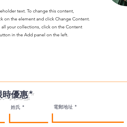
ceholder text. To change this content,
ck on the element and click Change Content.
ll your collections, click on the Content
tton in the Add panel on the left.
限時優惠*
電郵地址
姓氏