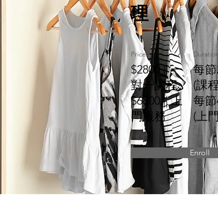
理
Price
Duratio
$2800 || 一
每節
對一課程
(課程
$6800 || 上
每節
門服務
(上
Enroll